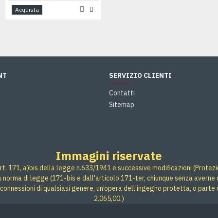
Acquista
Acquista
NT
SERVIZIO CLIENTI
Contatti
Sitemap
Immagini riservate
rt. 171, a)bis della legge n.633/1941 e successive modificazioni (Protezione
 a norma di legge (171-bis e dall'articolo 171-ter, chiunque senza averne d
connessioni di qualsiasi genere, un’opera dell’ingegno protetta, o parte 
2.065,00.)