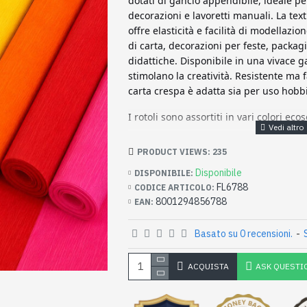
dotati di gancio appendibile, ideale per
decorazioni e lavoretti manuali. La text
offre elasticità e facilità di modellazion
di carta, decorazioni per feste, packagi
didattiche. Disponibile in una vivace g
stimolano la creatività. Resistente ma 
carta crespa è adatta sia per uso hobbi
I rotoli sono assortiti in vari colori eco
PRODUCT VIEWS: 235
Disponibile
DISPONIBILE:
FL6788
CODICE ARTICOLO:
8001294856788
EAN:
Basato su 0 recensioni.
-
ACQUISTA
ASK QUESTI