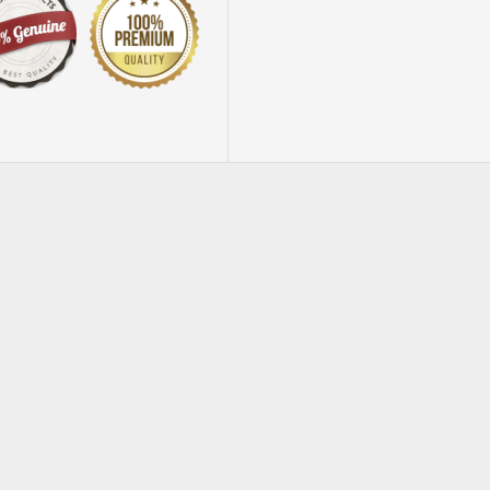
NEW
50 fogli Carta biancastra 100x140 80gr
60 rotoli carta kraft avana 70x200