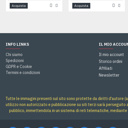
Acquista
Acquista
INFO LINKS
IL MIO ACCOU
Chi siamo
Il mio account
Spedizioni
Storico ordini
GDPR e Cookie
Affiliati
Termini e condizioni
Newsletter
Tutte le immagini presenti sul sito sono protette da diritti d'autore (a
utilizzo non autorizzato e pubblicazione su siti terzi sarà perseguito
pubblico, immettendola in un sistema di reti telematiche, mediante 