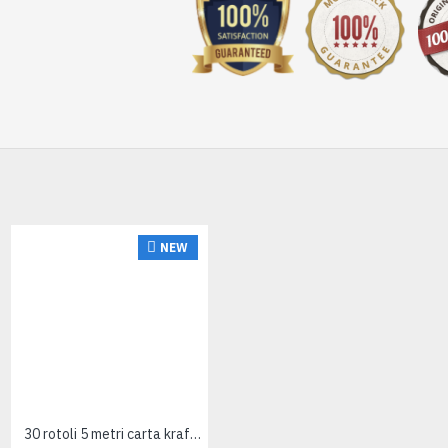
NEW
HOT
30 rotoli 5 metri carta kraft millerighe avana 80 g/m²
50 fogli Carta avana 100x140 80gr