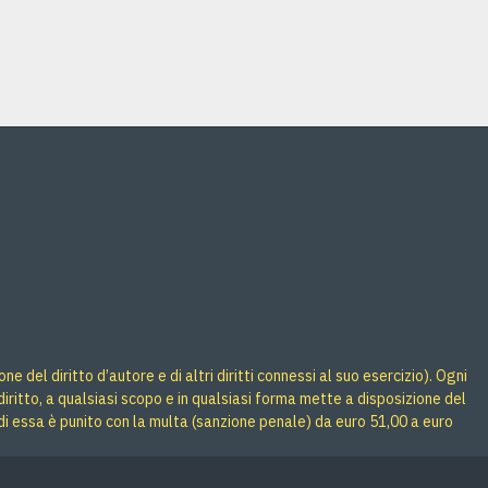
Acquista
Acquista
 del diritto d’autore e di altri diritti connessi al suo esercizio). Ogni
iritto, a qualsiasi scopo e in qualsiasi forma mette a disposizione del
di essa è punito con la multa (sanzione penale) da euro 51,00 a euro