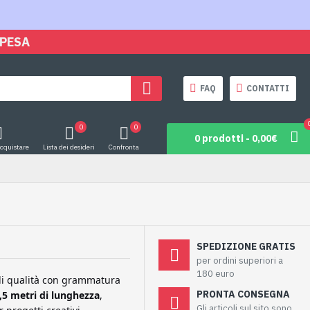
SPESA
FAQ
CONTATTI
0
0
0 prodotti - 0,00€
acquistare
Lista dei desideri
Confronta
SPEDIZIONE GRATIS
per ordini superiori a
180 euro
di qualità con grammatura
PRONTA CONSEGNA
,5 metri di lunghezza
,
Gli articoli sul sito sono