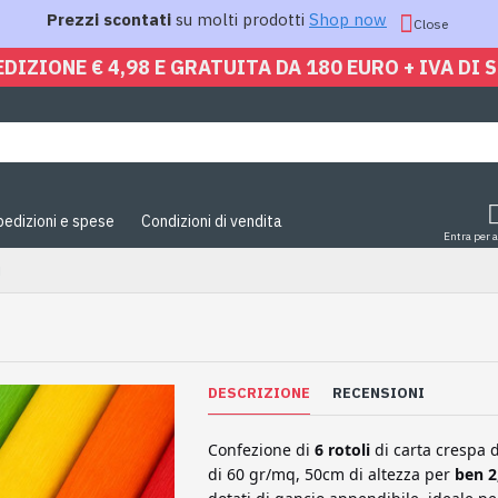
Prezzi scontati
su molti prodotti
Shop now
Close
EDIZIONE € 4,98 E GRATUITA DA 180 EURO + IVA DI 
pedizioni e spese
Condizioni di vendita
Entra per 
i
DESCRIZIONE
RECENSIONI
Confezione di
6 rotoli
di carta crespa 
di 60 gr/mq, 50cm di altezza per
ben 2