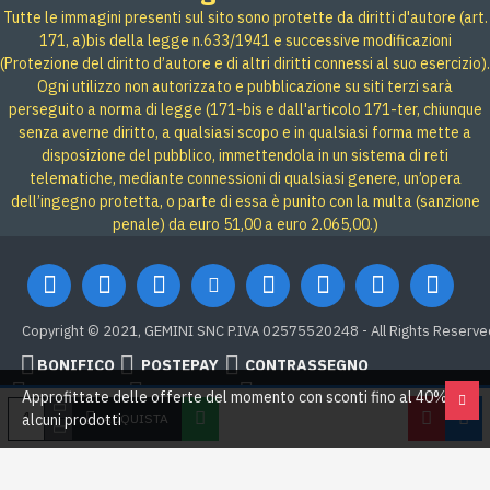
Tutte le immagini presenti sul sito sono protette da diritti d'autore (art.
171, a)bis della legge n.633/1941 e successive modificazioni
(Protezione del diritto d’autore e di altri diritti connessi al suo esercizio).
Ogni utilizzo non autorizzato e pubblicazione su siti terzi sarà
perseguito a norma di legge (171-bis e dall'articolo 171-ter, chiunque
senza averne diritto, a qualsiasi scopo e in qualsiasi forma mette a
disposizione del pubblico, immettendola in un sistema di reti
telematiche, mediante connessioni di qualsiasi genere, un’opera
dell’ingegno protetta, o parte di essa è punito con la multa (sanzione
penale) da euro 51,00 a euro 2.065,00.)
Copyright © 2021, GEMINI SNC P.IVA 02575520248 - All Rights Reserve
BONIFICO
POSTEPAY
CONTRASSEGNO
Credit card
Google Pay
PAYPAL
Approfittate delle offerte del momento con sconti fino al 40% su
ACQUISTA
alcuni prodotti