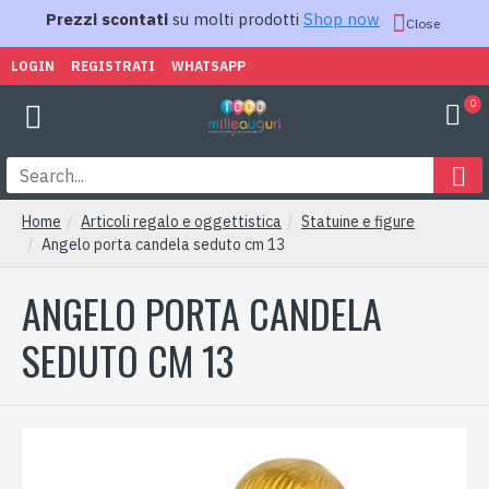
Prezzi scontati
su molti prodotti
Shop now
Close
LOGIN
REGISTRATI
WHATSAPP
0
Home
Articoli regalo e oggettistica
Statuine e figure
Angelo porta candela seduto cm 13
ANGELO PORTA CANDELA
SEDUTO CM 13