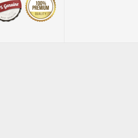
NEW
500 cartoncini + 500 buste auguri expo mix
Biglietti auguri BABY SHOWER 12pz