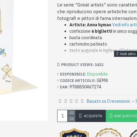
Le serie "Great artists" sono caratteri
che riproducono opere artistiche con d
fotografi e pittori di fama internazion
Artista: Anna hymas
Vedi info art
confezione
6 biglietti
in unico sog
busta coordinata
cartoncino patinato
testo augurale in inglese all'intern
PRODUCT VIEWS: 1432
Disponibile
DISPONIBILE:
GEM4
CODICE ARTICOLO:
9788850467174
EAN:
Basato su 0 recensioni.
-
ACQUISTA
ASK QUESTI