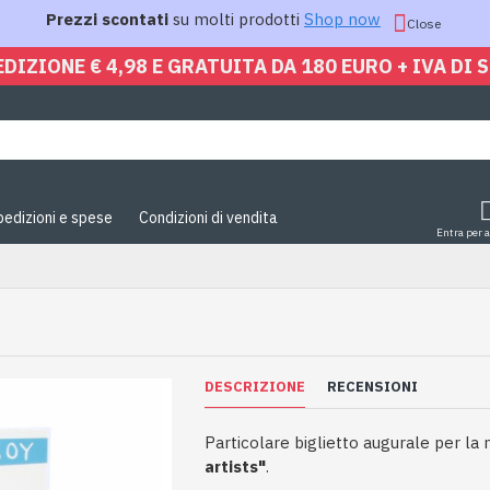
Prezzi scontati
su molti prodotti
Shop now
Close
EDIZIONE € 4,98 E GRATUITA DA 180 EURO + IVA DI 
pedizioni e spese
Condizioni di vendita
Entra per 
DESCRIZIONE
RECENSIONI
Particolare biglietto augurale per la 
artists"
.