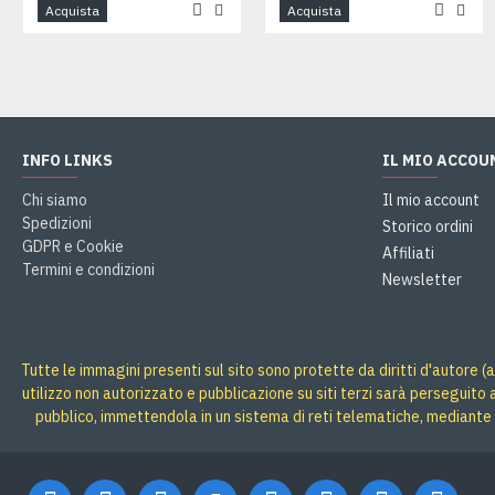
Acquista
Acquista
INFO LINKS
IL MIO ACCOU
Chi siamo
Il mio account
Spedizioni
Storico ordini
GDPR e Cookie
Affiliati
Termini e condizioni
Newsletter
Tutte le immagini presenti sul sito sono protette da diritti d'autore (a
utilizzo non autorizzato e pubblicazione su siti terzi sarà perseguito
pubblico, immettendola in un sistema di reti telematiche, mediante 