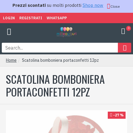
Prezzi scontati
su molti prodotti
Shop now
Close
LOGIN
REGISTRATI
WHATSAPP
0
Home
Scatolina bomboniera portaconfetti 12pz
SCATOLINA BOMBONIERA
PORTACONFETTI 12PZ
-27 %