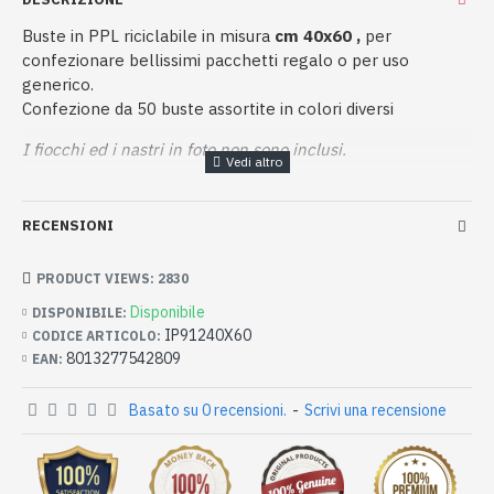
Buste in PPL riciclabile in misura
cm 40x60 ,
per
confezionare bellissimi pacchetti regalo o per uso
generico.
Confezione da 50 buste assortite in colori diversi
I fiocchi ed i nastri in foto non sono inclusi.
RECENSIONI
PRODUCT VIEWS: 2830
Disponibile
DISPONIBILE:
IP91240X60
CODICE ARTICOLO:
8013277542809
EAN:
Basato su 0 recensioni.
-
Scrivi una recensione