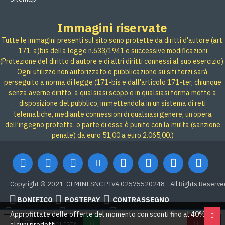
Immagini riservate
Tutte le immagini presenti sul sito sono protette da diritti d'autore (art.
171, a)bis della legge n.633/1941 e successive modificazioni
(Protezione del diritto d’autore e di altri diritti connessi al suo esercizio).
Ogni utilizzo non autorizzato e pubblicazione su siti terzi sarà
perseguito a norma di legge (171-bis e dall'articolo 171-ter, chiunque
senza averne diritto, a qualsiasi scopo e in qualsiasi forma mette a
disposizione del pubblico, immettendola in un sistema di reti
telematiche, mediante connessioni di qualsiasi genere, un’opera
dell’ingegno protetta, o parte di essa è punito con la multa (sanzione
penale) da euro 51,00 a euro 2.065,00.)
Copyright © 2021, GEMINI SNC P.IVA 02575520248 - All Rights Reserve
BONIFICO
POSTEPAY
CONTRASSEGNO
Credit card
Google Pay
PAYPAL
Approfittate delle offerte del momento con sconti fino al 40% su
ACQUISTA