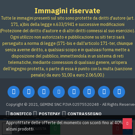
Immagini riservate
Tutte le immagini presenti sul sito sono protette da diritti d'autore (art.
171, a)bis della legge n.633/1941 e successive modificazioni
(Protezione del diritto d’autore e di altri diritti connessi al suo esercizio).
Ogni utilizzo non autorizzato e pubblicazione su siti terzi sarà
perseguito a norma di legge (171-bis e dall'articolo 171-ter, chiunque
senza averne diritto, a qualsiasi scopo e in qualsiasi forma mette a
disposizione del pubblico, immettendola in un sistema di reti
telematiche, mediante connessioni di qualsiasi genere, un’opera
dell’ingegno protetta, o parte di essa è punito con la multa (sanzione
penale) da euro 51,00 a euro 2.065,00.)
Copyright © 2021, GEMINI SNC P.IVA 02575520248 - All Rights Reserve
BONIFICO
POSTEPAY
CONTRASSEGNO
Credit card
Google Pay
PAYPAL
Approfittate delle offerte del momento con sconti fino al 40% su
ACQUISTA
alcuni prodotti