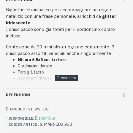
Bigliettini chiudipacco per accompagnare un regalo
natalizio con una frase personale, arricchiti da
glitter
iridescente
.
I chiudipacco sono gia forati per il cordoncino dorato
incluso.
Confezione da 30 mini blister ognuno contenente 3
chiudipacco assortiti vendibili anche singolarmente
Misura 6,5x8 cm
da chiusi
Cordoncino dorato
Foro già fatto
3 soggetti diversi
Glitter iridescente
Totale 90 bigliettini
RECENSIONI
PRODUCT VIEWS: 383
Disponibile
DISPONIBILE:
MABNCD25/30
CODICE ARTICOLO: