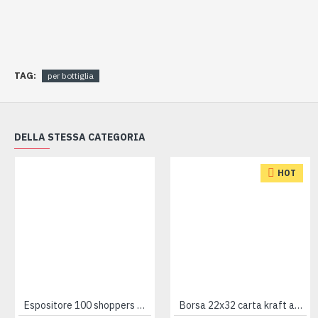
TAG:
per bottiglia
DELLA STESSA CATEGORIA
HOT
Espositore 100 shoppers NATALE
Borsa 22x32 carta kraft avana 25pz