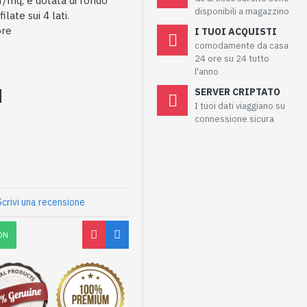
r/mq, è dotata di fondo
disponibili a magazzino
late sui 4 lati.
ore
I TUOI ACQUISTI
comodamente da casa
24 ore su 24 tutto
l'anno
SERVER CRIPTATO
I tuoi dati viaggiano su
connessione sicura
Scrivi una recensione
ON