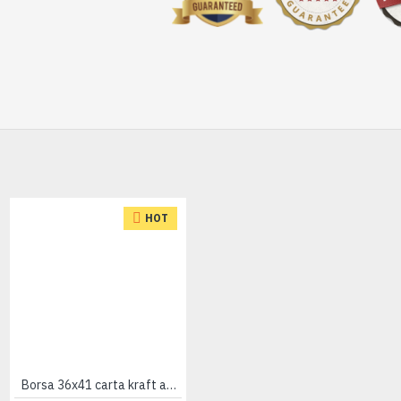
HOT
Borsa 36x41 carta kraft avana 25pz
Borsa 44x50 carta kraft avana 25pz