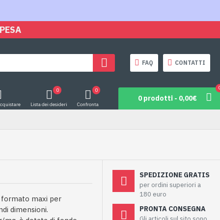
SPESA
FAQ
CONTATTI
0
0
0 prodotti - 0,00€
acquistare
Lista dei desideri
Confronta
SPEDIZIONE GRATIS
per ordini superiori a
180 euro
 formato maxi per
PRONTA CONSEGNA
di dimensioni.
Gli articoli sul sito sono