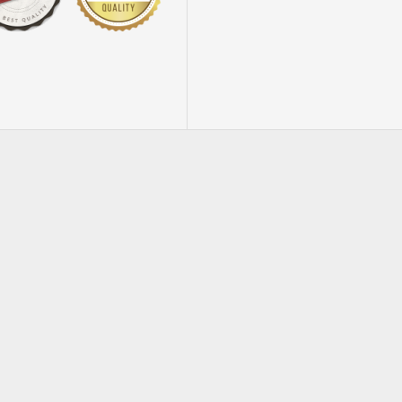
HOT
Borsa per bottiglia carta kraft avana 25pz
Borsa porta bottiglia MAGNUM 10pz nero