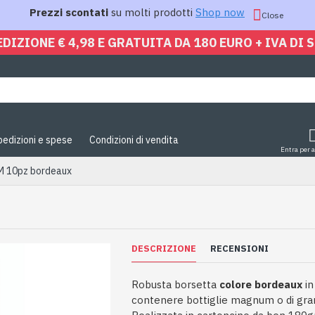
Prezzi scontati
su molti prodotti
Shop now
Close
EDIZIONE € 4,98 E GRATUITA DA 180 EURO + IVA DI 
pedizioni e spese
Condizioni di vendita
Entra per 
M 10pz bordeaux
DESCRIZIONE
RECENSIONI
Robusta borsetta
colore bordeaux
in
contenere bottiglie magnum o di gran