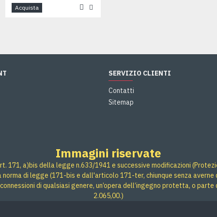
Acquista
Acquista
NT
SERVIZIO CLIENTI
Contatti
Sitemap
Immagini riservate
rt. 171, a)bis della legge n.633/1941 e successive modificazioni (Protezione
 a norma di legge (171-bis e dall'articolo 171-ter, chiunque senza averne d
connessioni di qualsiasi genere, un’opera dell’ingegno protetta, o parte 
2.065,00.)