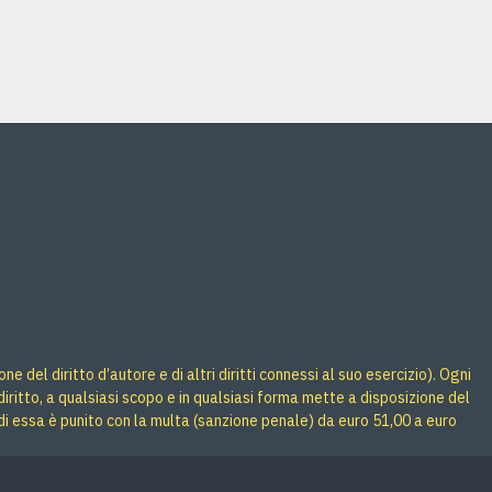
Acquista
Acquista
 del diritto d’autore e di altri diritti connessi al suo esercizio). Ogni
iritto, a qualsiasi scopo e in qualsiasi forma mette a disposizione del
di essa è punito con la multa (sanzione penale) da euro 51,00 a euro