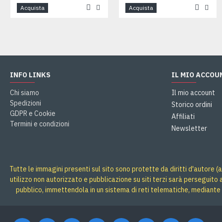
Acquista
Acquista
INFO LINKS
IL MIO ACCOU
Chi siamo
Il mio account
Spedizioni
Storico ordini
GDPR e Cookie
Affiliati
Termini e condizioni
Newsletter
Tutte le immagini presenti sul sito sono protette da diritti d'autore (a
utilizzo non autorizzato e pubblicazione su siti terzi sarà perseguito
pubblico, immettendola in un sistema di reti telematiche, mediante 