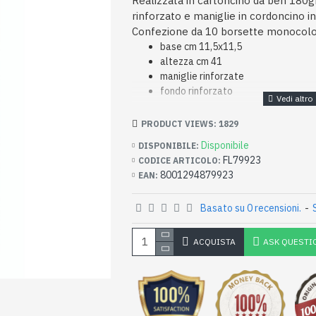
Realizzata in cartoncino da ben 180g
rinforzato e maniglie in cordoncino infi
Confezione da 10 borsette monocol
base cm 11,5x11,5
altezza cm 41
maniglie rinforzate
fondo rinforzato
PRODUCT VIEWS: 1829
Disponibile
DISPONIBILE:
FL79923
CODICE ARTICOLO:
8001294879923
EAN:
Basato su 0 recensioni.
-
ACQUISTA
ASK QUESTI