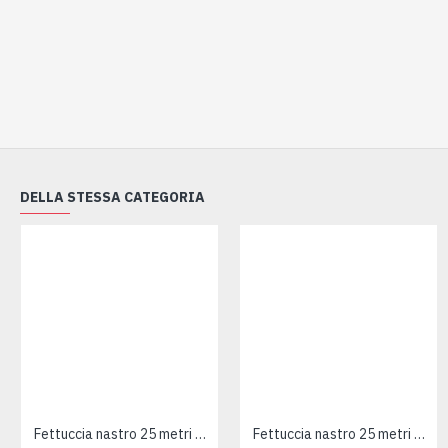
DELLA STESSA CATEGORIA
Fettuccia nastro 25 metri 100% cotone AZZURRO
Fettuccia nastro 25 metri 100% cotone TURCHESE