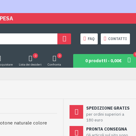
SPESA
FAQ
CONTATTI
0
0
0 prodotti - 0,00€
acquistare
Lista dei desideri
Confronta
SPEDIZIONE GRATIS
per ordini superiori a
180 euro
cotone naturale colore
PRONTA CONSEGNA
Gli articoli sul sito sono