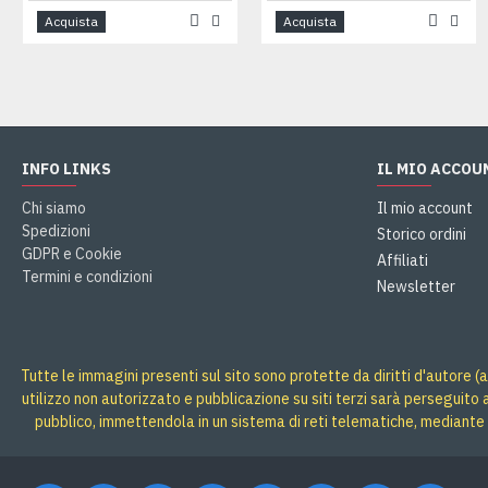
Acquista
Acquista
INFO LINKS
IL MIO ACCOU
Chi siamo
Il mio account
Spedizioni
Storico ordini
GDPR e Cookie
Affiliati
Termini e condizioni
Newsletter
Tutte le immagini presenti sul sito sono protette da diritti d'autore (a
utilizzo non autorizzato e pubblicazione su siti terzi sarà perseguito
pubblico, immettendola in un sistema di reti telematiche, mediante 