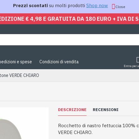
Prezzi scontati
su molti prodotti
Shop now
Close
EDIZIONE € 4,98 E GRATUITA DA 180 EURO + IVA DI 
pedizioni e spese
Condizioni di vendita
Entra per 
cotone VERDE CHIARO
DESCRIZIONE
RECENSIONI
Rocchetto di nastro fettuccia 100% 
VERDE CHIARO.