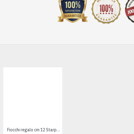
Fiocchi regalo cm 12 Starpaper - 20pz
Fiocchi regalo cm 6 Starmetal - 100pz