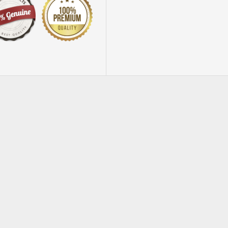
Fiocco rapid AZZURRO diametro 13cm 30pz
Fiocco rapid BIANCO diametro 13cm 30pz