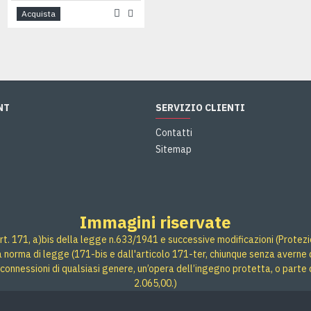
Acquista
Acquista
NT
SERVIZIO CLIENTI
Contatti
Sitemap
Immagini riservate
rt. 171, a)bis della legge n.633/1941 e successive modificazioni (Protezione
 a norma di legge (171-bis e dall'articolo 171-ter, chiunque senza averne d
connessioni di qualsiasi genere, un’opera dell’ingegno protetta, o parte 
2.065,00.)