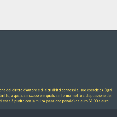
Acquista
Acquista
 del diritto d’autore e di altri diritti connessi al suo esercizio). Ogni
iritto, a qualsiasi scopo e in qualsiasi forma mette a disposizione del
di essa è punito con la multa (sanzione penale) da euro 51,00 a euro