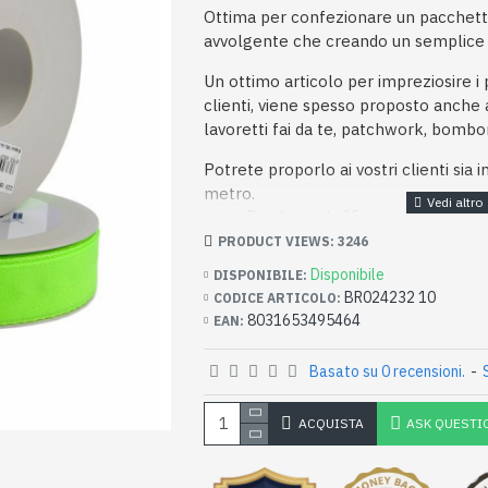
Ottima per confezionare un pacchett
avvolgente che creando un semplice 
Un ottimo articolo per impreziosire i 
clienti, viene spesso proposto anche a
lavoretti fai da te, patchwork, bombo
Potrete proporlo ai vostri clienti sia 
metro.
Rocchetto da 25 metri
Larghezza della fettuccia 25mm
PRODUCT VIEWS: 3246
100% cotone naturale
Disponibile
DISPONIBILE:
BR024232 10
CODICE ARTICOLO:
8031653495464
EAN:
Basato su 0 recensioni.
-
ACQUISTA
ASK QUESTI