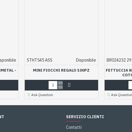
sponibile
STHT545 ASS
Disponibile
BR024232 29
RMETAL -
MINI FIOCCHI REGALO 100PZ
FETTUCCIA N
COT
Ask Question
Ask Questio
NT
SERVIZIO CLIENTI
Contatti