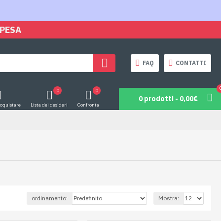
SPESA
FAQ
CONTATTI
0
0
0 prodotti - 0,00€
acquistare
Lista dei desideri
Confronta
ordinamento:
Mostra: