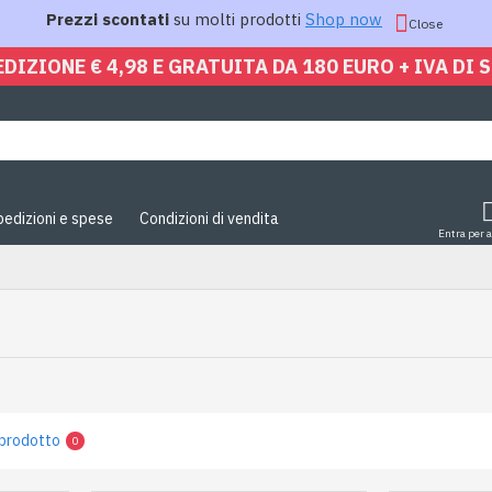
Prezzi scontati
su molti prodotti
Shop now
Close
EDIZIONE € 4,98 E GRATUITA DA 180 EURO + IVA DI 
pedizioni e spese
Condizioni di vendita
Entra per 
prodotto
0