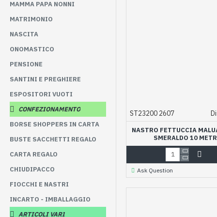
MAMMA PAPA NONNI
MATRIMONIO
NASCITA
ONOMASTICO
PENSIONE
SANTINI E PREGHIERE
ESPOSITORI VUOTI
CONFEZIONAMENTO
ST23200 2607
Di
BORSE SHOPPERS IN CARTA
NASTRO FETTUCCIA MALU
SMERALDO 10 METR
BUSTE SACCHETTI REGALO
CARTA REGALO
CHIUDIPACCO
Ask Question
FIOCCHI E NASTRI
INCARTO - IMBALLAGGIO
ARTICOLI VARI