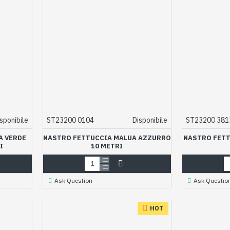
sponibile
ST23200 0104
Disponibile
ST23200 381
A VERDE
NASTRO FETTUCCIA MALUA AZZURRO
NASTRO FETT
I
10 METRI
Ask Question
Ask Questio
HOT