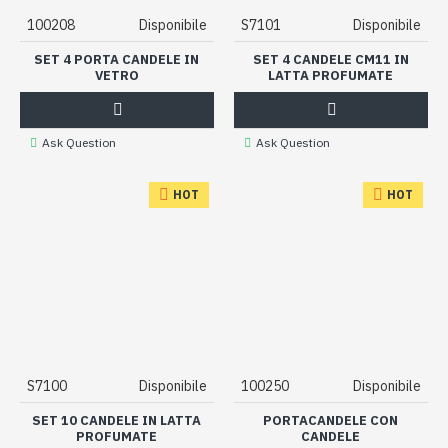
100208
Disponibile
S7101
Disponibile
SET 4 PORTA CANDELE IN
SET 4 CANDELE CM11 IN
VETRO
LATTA PROFUMATE
Ask Question
Ask Question
HOT
HOT
S7100
Disponibile
100250
Disponibile
SET 10 CANDELE IN LATTA
PORTACANDELE CON
PROFUMATE
CANDELE