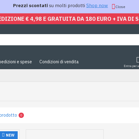
Prezzi scontati
su molti prodotti
Shop now
Close
EDIZIONE € 4,98 E GRATUITA DA 180 EURO + IVA DI 
pedizioni e spese
Condizioni di vendita
Entra per 
prodotto
0
NEW