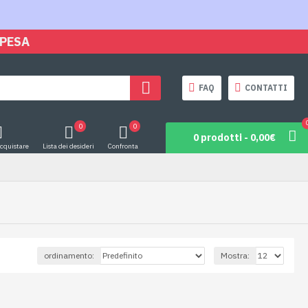
SPESA
FAQ
CONTATTI
0
0
0 prodotti - 0,00€
acquistare
Lista dei desideri
Confronta
ordinamento:
Mostra: