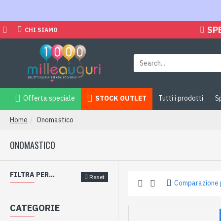
SP
CHI SIAMO
Offerta speciale
STOCK OUTLET
Tutti i prodotti
S
Home
Onomastico
ONOMASTICO
FILTRA PER...
Reset
Comparazione 
CATEGORIE