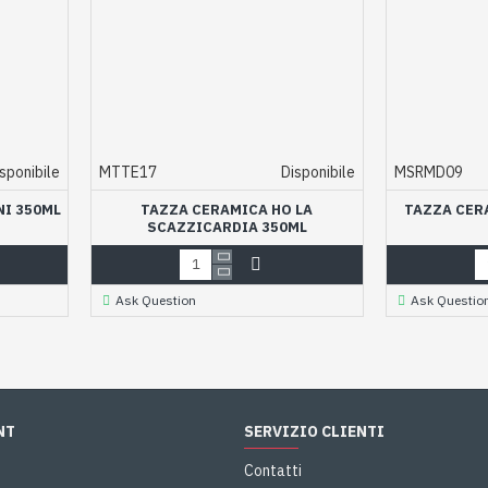
sponibile
MTTE17
Disponibile
MSRMD09
NI 350ML
TAZZA CERAMICA HO LA
TAZZA CER
SCAZZICARDIA 350ML
Ask Question
Ask Questio
NT
SERVIZIO CLIENTI
Contatti