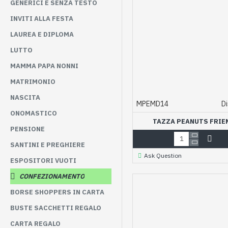
GENERICI E SENZA TESTO
INVITI ALLA FESTA
LAUREA E DIPLOMA
LUTTO
MAMMA PAPA NONNI
MATRIMONIO
NASCITA
MPEMD14
Di
ONOMASTICO
TAZZA PEANUTS FRIE
PENSIONE
SANTINI E PREGHIERE
Ask Question
ESPOSITORI VUOTI
CONFEZIONAMENTO
BORSE SHOPPERS IN CARTA
BUSTE SACCHETTI REGALO
CARTA REGALO