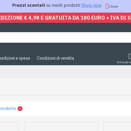
Prezzi scontati
su molti prodotti
Shop now
Close
EDIZIONE € 4,98 E GRATUITA DA 180 EURO + IVA DI 
pedizioni e spese
Condizioni di vendita
Entra per 
prodotto
0