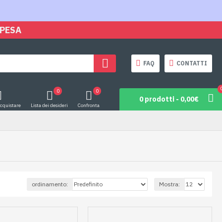
SPESA
FAQ
CONTATTI
0
0
0 prodotti - 0,00€
acquistare
Lista dei desideri
Confronta
ordinamento:
Mostra: