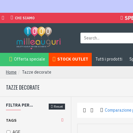
SP
CHI SIAMO
Offerta speciale
STOCK OUTLET
Tutti i prodotti
S
Home
Tazze decorate
TAZZE DECORATE
FILTRA PER...
Reset
Comparazione 
TAGS
AGE