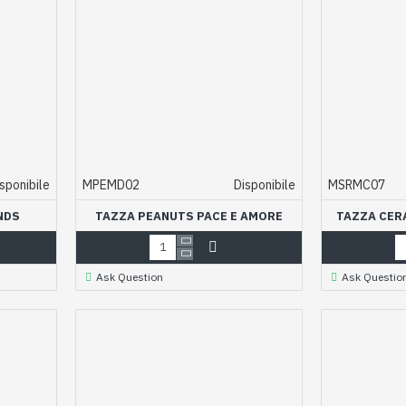
sponibile
MPEMD02
Disponibile
MSRMC07
NDS
TAZZA PEANUTS PACE E AMORE
TAZZA CER
Ask Question
Ask Questio