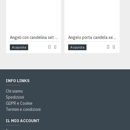
Angeli con candelina set 4pz
Angelo porta candela seduto cm 13
Acquista
Acquista
INFO LINKS
Chi siamo
Spedizioni
GDPR e Cookie
Termini e condizioni
IL MIO ACCOUNT