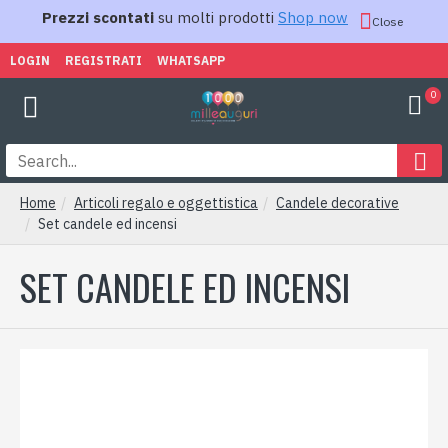
Prezzi scontati
su molti prodotti
Shop now
Close
LOGIN
REGISTRATI
WHATSAPP
0
Home
Articoli regalo e oggettistica
Candele decorative
Set candele ed incensi
SET CANDELE ED INCENSI