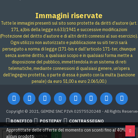
Immagini riservate
Tutte le immagini presenti sul sito sono protette da diritti d'autore (art.
171, a)bis della legge n.633/1941 e successive modificazioni
(Protezione del diritto d’autore e di altri diritti connessi al suo esercizio).
Ogni utilizzo non autorizzato e pubblicazione su siti terzi sarà
perseguito a norma di legge (171-bis e dall'articolo 171-ter, chiunque
senza averne diritto, a qualsiasi scopo e in qualsiasi forma mette a
disposizione del pubblico, immettendola in un sistema di reti
telematiche, mediante connessioni di qualsiasi genere, un’opera
dell’ingegno protetta, o parte di essa è punito con la multa (sanzione
penale) da euro 51,00 a euro 2.065,00.)
Copyright © 2021, GEMINI SNC P.IVA 02575520248 - All Rights Reserve
BONIFICO
POSTEPAY
CONTRASSEGNO
Credit card
Google Pay
PAYPAL
Approfittate delle offerte del momento con sconti fino al 40% su
ACQUISTA
alcuni prodotti