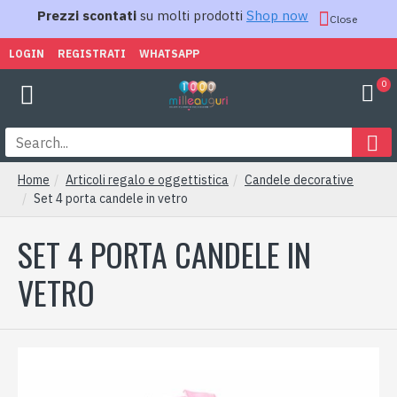
Prezzi scontati
su molti prodotti
Shop now
Close
LOGIN
REGISTRATI
WHATSAPP
0
Home
Articoli regalo e oggettistica
Candele decorative
Set 4 porta candele in vetro
SET 4 PORTA CANDELE IN
VETRO