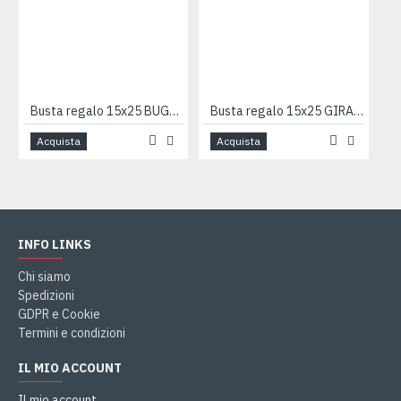
Busta regalo 15x25 BUGIE BLU 50pz
Busta regalo 15x25 GIRANDOLA 50pz
Acquista
Acquista
INFO LINKS
Chi siamo
Spedizioni
GDPR e Cookie
Termini e condizioni
IL MIO ACCOUNT
Il mio account