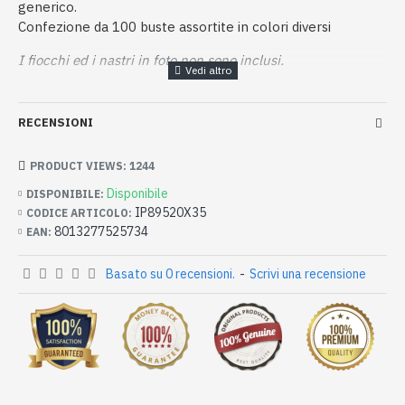
generico.
Confezione da 100 buste assortite in colori diversi
I fiocchi ed i nastri in foto non sono inclusi.
RECENSIONI
PRODUCT VIEWS: 1244
Disponibile
DISPONIBILE:
IP89520X35
CODICE ARTICOLO:
8013277525734
EAN:
Basato su 0 recensioni.
-
Scrivi una recensione