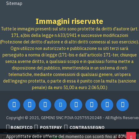
Sitemap
Immagini riservate
Tutte le immagini presenti sul sito sono protette da diritti d'autore (art.
171, a)bis della legge n.633/1941 e successive modificazioni
(Protezione del diritto d’autore e di altri diritti connessi al suo esercizio).
Ogni utilizzo non autorizzato e pubblicazione su siti terzi sarà
perseguito a norma di legge (171-bis e dall'articolo 171-ter, chiunque
senza averne diritto, a qualsiasi scopo e in qualsiasi forma mette a
disposizione del pubblico, immettendola in un sistema di reti
telematiche, mediante connessioni di qualsiasi genere, un’opera
dell’ingegno protetta, o parte di essa è punito con la multa (sanzione
penale) da euro 51,00 a euro 2.065,00.)
Copyright © 2021, GEMINI SNC P.IVA 02575520248 - All Rights Reserve
BONIFICO
POSTEPAY
CONTRASSEGNO
Credit card
Google Pay
PAYPAL
Approfittate delle offerte del momento con sconti fino al 40% su