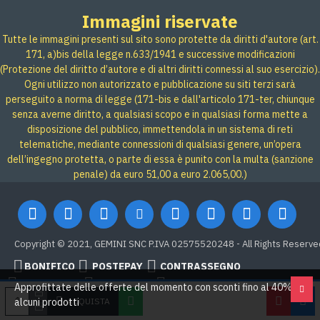
Immagini riservate
Tutte le immagini presenti sul sito sono protette da diritti d'autore (art.
171, a)bis della legge n.633/1941 e successive modificazioni
(Protezione del diritto d’autore e di altri diritti connessi al suo esercizio).
Ogni utilizzo non autorizzato e pubblicazione su siti terzi sarà
perseguito a norma di legge (171-bis e dall'articolo 171-ter, chiunque
senza averne diritto, a qualsiasi scopo e in qualsiasi forma mette a
disposizione del pubblico, immettendola in un sistema di reti
telematiche, mediante connessioni di qualsiasi genere, un’opera
dell’ingegno protetta, o parte di essa è punito con la multa (sanzione
penale) da euro 51,00 a euro 2.065,00.)
Copyright © 2021, GEMINI SNC P.IVA 02575520248 - All Rights Reserve
BONIFICO
POSTEPAY
CONTRASSEGNO
Credit card
Google Pay
PAYPAL
Approfittate delle offerte del momento con sconti fino al 40% su
ACQUISTA
alcuni prodotti