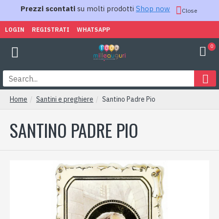
Prezzi scontati
su molti prodotti
Shop now
Close
LOGIN
REGISTRATI
WHATSAPP
0
Home
Santini e preghiere
Santino Padre Pio
SANTINO PADRE PIO