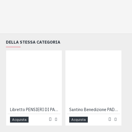
DELLA STESSA CATEGORIA
Libretto PENSIERI DI PADRE PIO
Santino Benedizione PADRE PIO
S
Acquista
Acquista