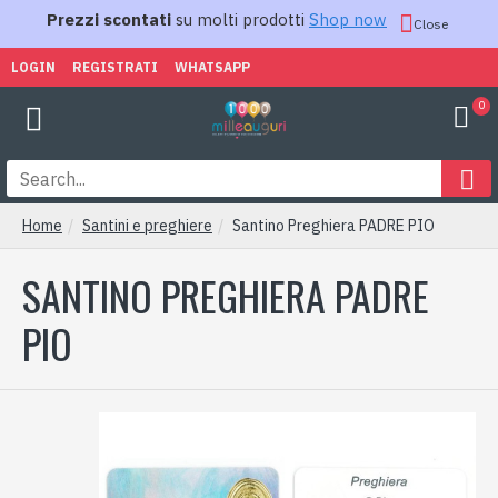
Prezzi scontati
su molti prodotti
Shop now
Close
LOGIN
REGISTRATI
WHATSAPP
0
Home
Santini e preghiere
Santino Preghiera PADRE PIO
SANTINO PREGHIERA PADRE
PIO