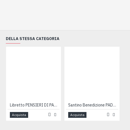
DELLA STESSA CATEGORIA
Libretto PENSIERI DI PADRE PIO
Santino Benedizione PADRE PIO
S
Acquista
Acquista