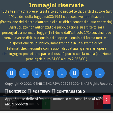
Immagini riservate
Tutte le immagini presenti sul sito sono protette da diritti d'autore (art.
171, a)bis della legge n.633/1941 e successive modificazioni
(Protezione del diritto d’autore e di altri diritti connessi al suo esercizio).
Ogni utilizzo non autorizzato e pubblicazione su siti terzi sarà
perseguito a norma di legge (171-bis e dall'articolo 171-ter, chiunque
senza averne diritto, a qualsiasi scopo e in qualsiasi forma mette a
disposizione del pubblico, immettendola in un sistema di reti
telematiche, mediante connessioni di qualsiasi genere, un’opera
dell’ingegno protetta, o parte di essa è punito con la multa (sanzione
penale) da euro 51,00 a euro 2.065,00.)
Copyright © 2021, GEMINI SNC P.IVA 02575520248 - All Rights Reserve
BONIFICO
POSTEPAY
CONTRASSEGNO
Credit card
Google Pay
PAYPAL
Approfittate delle offerte del momento con sconti fino al 40% su
ACQUISTA
alcuni prodotti