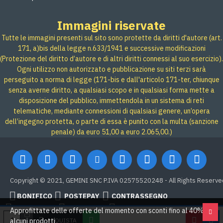
Immagini riservate
Tutte le immagini presenti sul sito sono protette da diritti d'autore (art.
171, a)bis della legge n.633/1941 e successive modificazioni
(Protezione del diritto d’autore e di altri diritti connessi al suo esercizio).
Ogni utilizzo non autorizzato e pubblicazione su siti terzi sarà
perseguito a norma di legge (171-bis e dall'articolo 171-ter, chiunque
senza averne diritto, a qualsiasi scopo e in qualsiasi forma mette a
disposizione del pubblico, immettendola in un sistema di reti
telematiche, mediante connessioni di qualsiasi genere, un’opera
dell’ingegno protetta, o parte di essa è punito con la multa (sanzione
penale) da euro 51,00 a euro 2.065,00.)
Copyright © 2021, GEMINI SNC P.IVA 02575520248 - All Rights Reserve
BONIFICO
POSTEPAY
CONTRASSEGNO
Credit card
Google Pay
PAYPAL
Approfittate delle offerte del momento con sconti fino al 40% su
ACQUISTA
alcuni prodotti