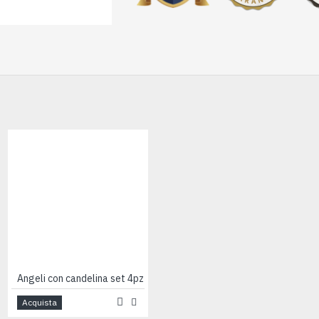
Angeli con candelina set 4pz
Angelo custode in piedi cm8
Acquista
Acquista