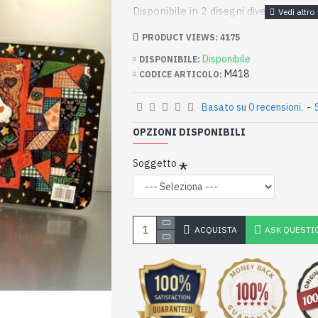
Disponibile in 2 disegni diversi
PRODUCT VIEWS: 4175
Disponibile
DISPONIBILE:
M418
CODICE ARTICOLO:
Basato su 0 recensioni.
-
OPZIONI DISPONIBILI
Soggetto
ACQUISTA
ASK QUESTI