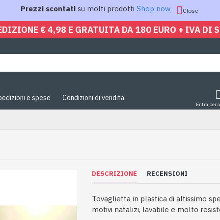
Prezzi scontati
su molti prodotti
Shop now
Close
EDIZIONE € 4,98 E GRATUITA DA 180 EURO + IVA DI 
pedizioni e spese
Condizioni di vendita
Entra per 
DESCRIZIONE
RECENSIONI
Tovaglietta in plastica di altissimo s
motivi natalizi, lavabile e molto resis