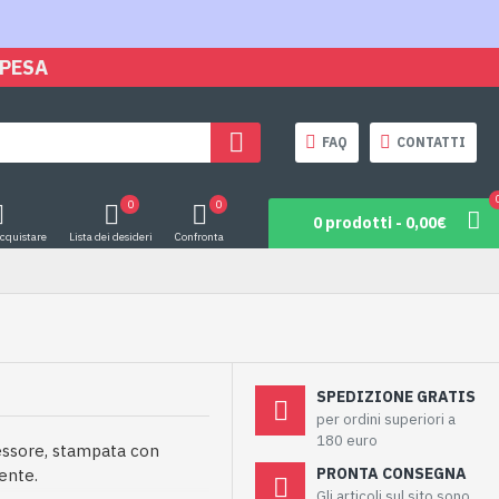
SPESA
FAQ
CONTATTI
0
0
0 prodotti - 0,00€
acquistare
Lista dei desideri
Confronta
SPEDIZIONE GRATIS
per ordini superiori a
180 euro
pessore, stampata con
PRONTA CONSEGNA
tente.
Gli articoli sul sito sono