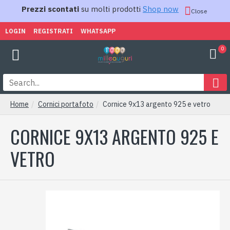
Prezzi scontati
su molti prodotti
Shop now
Close
LOGIN
REGISTRATI
WHATSAPP
0
Home
Cornici portafoto
Cornice 9x13 argento 925 e vetro
CORNICE 9X13 ARGENTO 925 E
VETRO