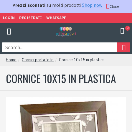
Prezzi scontati
su molti prodotti
Shop now
Close
LOGIN
REGISTRATI
WHATSAPP
0
Home
Cornici portafoto
Cornice 10x15 in plastica
CORNICE 10X15 IN PLASTICA