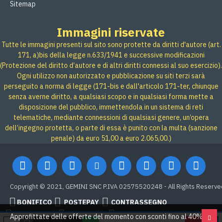
Sitemap
Immagini riservate
Tutte le immagini presenti sul sito sono protette da diritti d'autore (art.
171, a)bis della legge n.633/1941 e successive modificazioni
(Protezione del diritto d’autore e di altri diritti connessi al suo esercizio).
Ogni utilizzo non autorizzato e pubblicazione su siti terzi sarà
perseguito a norma di legge (171-bis e dall'articolo 171-ter, chiunque
senza averne diritto, a qualsiasi scopo e in qualsiasi forma mette a
disposizione del pubblico, immettendola in un sistema di reti
telematiche, mediante connessioni di qualsiasi genere, un’opera
dell’ingegno protetta, o parte di essa è punito con la multa (sanzione
penale) da euro 51,00 a euro 2.065,00.)
Copyright © 2021, GEMINI SNC P.IVA 02575520248 - All Rights Reserve
BONIFICO
POSTEPAY
CONTRASSEGNO
Credit card
Google Pay
PAYPAL
Approfittate delle offerte del momento con sconti fino al 40% su