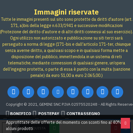
Immagini riservate
Tutte le immagini presenti sul sito sono protette da diritti d'autore (art.
171, a)bis della legge n.633/1941 e successive modificazioni
(Protezione del diritto d’autore e di altri diritti connessi al suo esercizio).
Ogni utilizzo non autorizzato e pubblicazione su siti terzi sarà
perseguito a norma di legge (171-bis e dall'articolo 171-ter, chiunque
senza averne diritto, a qualsiasi scopo e in qualsiasi forma mette a
disposizione del pubblico, immettendola in un sistema di reti
telematiche, mediante connessioni di qualsiasi genere, un’opera
dell’ingegno protetta, o parte di essa è punito con la multa (sanzione
penale) da euro 51,00 a euro 2.065,00.)
Copyright © 2021, GEMINI SNC P.IVA 02575520248 - All Rights Reserve
BONIFICO
POSTEPAY
CONTRASSEGNO
Credit card
Google Pay
PAYPAL
Approfittate delle offerte del momento con sconti fino al 40% su
ACQUISTA
alcuni prodotti