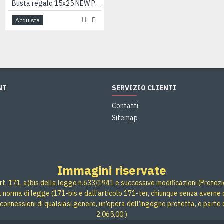
Busta regalo 15x25 NEW PERLA 100pz
Busta regalo 20x35 NEW PERLA 100pz
Acquista
Acquista
NT
SERVIZIO CLIENTI
Contatti
Sitemap
Immagini riservate
rt. 171, a)bis della legge n.633/1941 e successive modificazioni (Protezione
 a norma di legge (171-bis e dall'articolo 171-ter, chiunque senza averne d
connessioni di qualsiasi genere, un’opera dell’ingegno protetta, o parte 
2.065,00.)