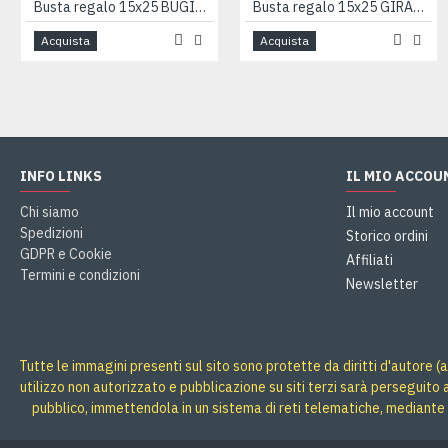
Busta regalo 15x25 BUGIE BLU 50pz
Busta regalo 15x25 GIRANDOLA 50pz
Acquista
Acquista
INFO LINKS
IL MIO ACCOU
Chi siamo
Il mio account
Spedizioni
Storico ordini
GDPR e Cookie
Affiliati
Termini e condizioni
Newsletter
Tutte le immagini presenti sul sito sono protette da diritti d'autore (a
utilizzo non autorizzato e pubblicazione su siti terzi sarà perseguito
pubblico, immettendola in un sistema di reti telematiche, mediante 