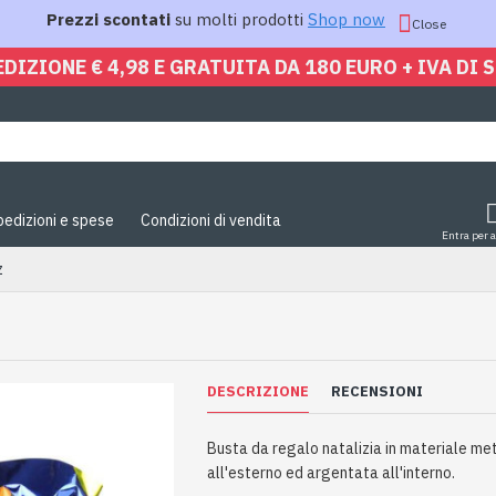
Prezzi scontati
su molti prodotti
Shop now
Close
EDIZIONE € 4,98 E GRATUITA DA 180 EURO + IVA DI 
pedizioni e spese
Condizioni di vendita
Entra per 
z
DESCRIZIONE
RECENSIONI
Busta da regalo natalizia in materiale me
all'esterno ed argentata all'interno.