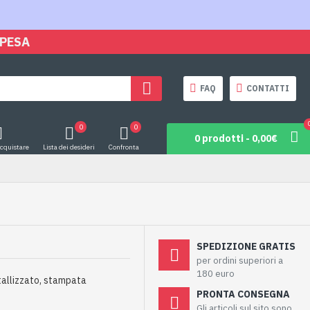
SPESA
FAQ
CONTATTI
0
0
0 prodotti - 0,00€
acquistare
Lista dei desideri
Confronta
SPEDIZIONE GRATIS
per ordini superiori a
180 euro
tallizzato, stampata
PRONTA CONSEGNA
Gli articoli sul sito sono