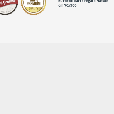
50 rotoli carta regalo Natale
Bu
cm 70x300
NA