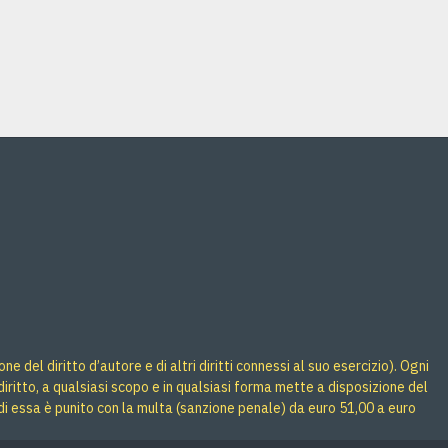
Busta regalo 35x50 BUGIE BLU 50pz
Busta regalo 35x50 GIRANDOLA 50pz
Acquista
Acquista
 del diritto d’autore e di altri diritti connessi al suo esercizio). Ogni
iritto, a qualsiasi scopo e in qualsiasi forma mette a disposizione del
di essa è punito con la multa (sanzione penale) da euro 51,00 a euro